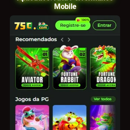
Mobile