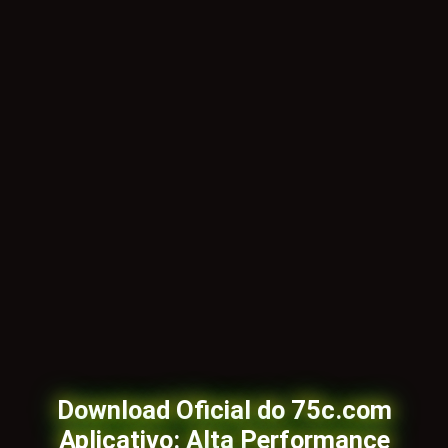
Download Oficial do 75c.com
Aplicativo: Alta Performance