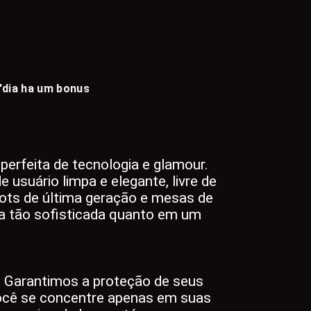
dia ha um bonus
erfeita de tecnologia e glamour.
usuário limpa e elegante, livre de
ots de última geração e mesas de
ja tão sofisticada quanto em um
. Garantimos a proteção de seus
você se concentre apenas em suas