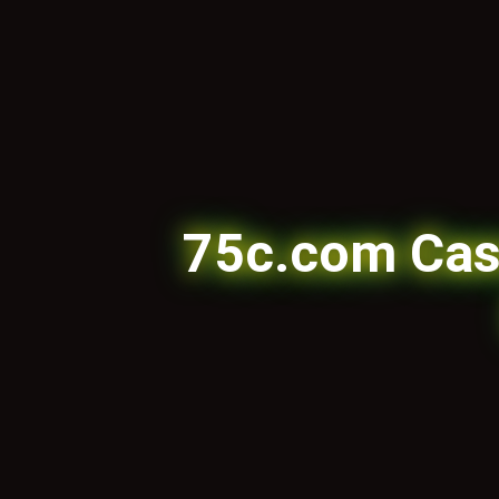
75c.com Cass