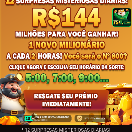
* 12 SURPRESAS MISTERIOSAS DIARIAS!