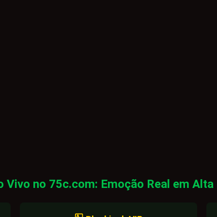
 Vivo no 75c.com: Emoção Real em Alta 