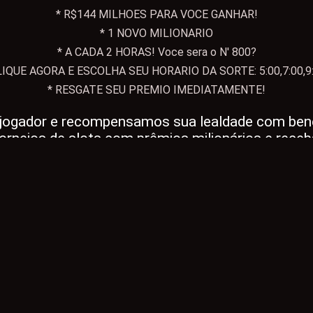
* R$144 MILHOES PARA VOCE GANHAR!
* 1 NOVO MILIONARIO
* A CADA 2 HORAS! Voce sera o N' 800?
LIQUE AGORA E ESCOLHA SEU HORARIO DA SORTE: 5:00,7:00,9:0
* RESGATE SEU PREMIO IMEDIATAMENTE!
jogador e recompensamos sua lealdade com benef
orneios de slots com prêmios milionários e rece
o projetadas para maximizar seus ganhos, prolon
lucrativo e emocionante, sempre com transparênc
Ativar Bônus Agora
Jogos Premium do 75c.com: