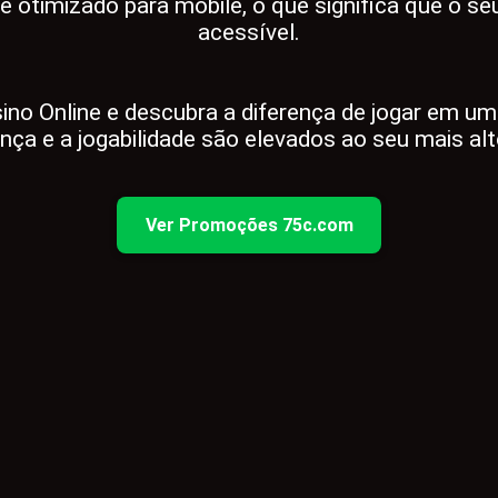
é otimizado para mobile, o que significa que o se
acessível.
no Online e descubra a diferença de jogar em um
nça e a jogabilidade são elevados ao seu mais alto
Ver Promoções 75c.com