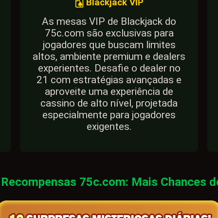
🂡 Blackjack VIP
As mesas VIP de Blackjack do
75c.com são exclusivas para
jogadores que buscam limites
altos, ambiente premium e dealers
experientes. Desafie o dealer no
21 com estratégias avançadas e
aproveite uma experiência de
cassino de alto nível, projetada
especialmente para jogadores
exigentes.
 Recompensas 75c.com: Mais Chances d